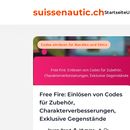
Skip
suissenautic.ch
to
Startseite
U
content
Codes einlösen für Bundles und Skins
Free Fire: Einlösen von Codes
für Zubehör,
Charakterverbesserungen,
Exklusive Gegenstände
Jaxon Reed