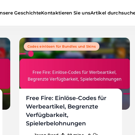
nsere Geschichte
Kontaktieren Sie uns
Artikel durchsuch
Codes einlösen für Bundles und Skins
Free Fire: Einlöse-Codes für
Werbeartikel, Begrenzte
Verfügbarkeit,
Spielerbelohnungen
Jaxon Reed