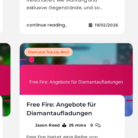
exklusive Gegenstände, und so…
continue reading..
19/02/2026
Diamond Top-Up Boni
Free Fire: Angebote für
Diamantaufladungen
25 mins
0
Jaxon Reed
Free Fire bietet eine Reihe von