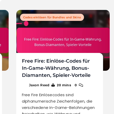
Codes einlösen für Bundles und Skins
Free Fire: Einlöse-Codes für
In-Game-Währung, Bonus-
Diamanten, Spieler-Vorteile
20 mins
0
Jaxon Reed
Free Fire Einlösecodes sind
alphanumerische Zeichenfolgen, die
verschiedene In-Game-Belohnungen
freischalten, wie Währung und